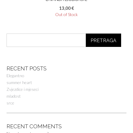
13,00
€
Out of Stock
PRETRAGA
RECENT POSTS
Elegantno
summer heart
Zvjezdice i mjeseci
mladost
srce
RECENT COMMENTS