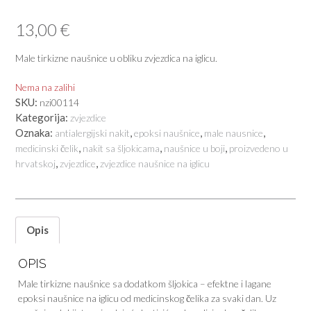
13,00
€
Male tirkizne naušnice u obliku zvjezdica na iglicu.
Nema na zalihi
SKU:
nzi00114
Kategorija:
zvjezdice
Oznaka:
,
,
,
antialergijski nakit
epoksi naušnice
male nausnice
,
,
,
medicinski čelik
nakit sa šljokicama
naušnice u boji
proizvedeno u
,
,
hrvatskoj
zvjezdice
zvjezdice naušnice na iglicu
Opis
OPIS
Male tirkizne naušnice sa dodatkom šljokica – efektne i lagane
epoksi naušnice na iglicu od medicinskog čelika za svaki dan. Uz