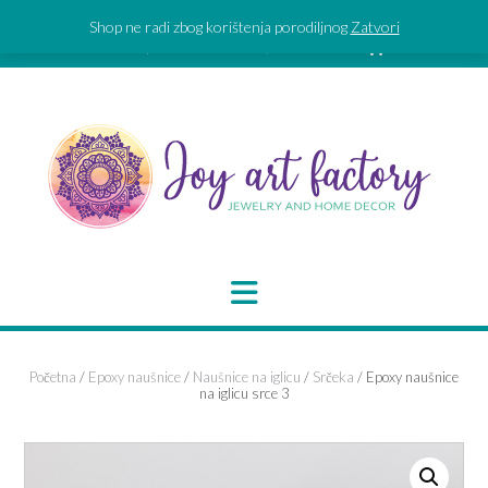
Skip
Shop ne radi zbog korištenja porodiljnog
Zatvori
to
SIGN IN | REGISTER
0 ITEMS - 0,00 €
CHECKOUT
content
Početna
/
Epoxy naušnice
/
Naušnice na iglicu
/
Srčeka
/ Epoxy naušnice
na iglicu srce 3