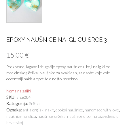
EPOXY NAUŠNICE NA IGLICU SRCE 3
15,00
€
Prekrasne, lagane i drugačije epoxy naušnice u boji na iglici od
medicinskog čelika. Naušnice za svaki dan, za osobe koje vole
decentniji nakit a opet žele nešto posebno.
Nema na zalihi
SKU:
srce004
Kategorija:
Srčeka
Oznaka:
,
,
,
antialergijski nakit
epoksi naušnice
handmade with love
,
,
,
naušnice na iglicu
naušnice srčeka
naušnice u boji
proizvedeno u
hrvatskoj