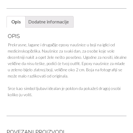
Opis
Dodatne informacije
OPIS
Prekrasne, lagane i drugačije epoxy naušnice u boji na iglici od
medicinskog čelika. Naušnice za svaki dan, za osobe koje vole
decentniji nakit a opet žele nešto posebno. Ugodne za nositi, idealne
veličine da nisu teške, podići će tvoj outfit. Epoxy naušnice za mlade
u zeleno bijelo zlatnoj boji, veličine oko 2 cm. Boja na fotografiji se
može malo razlikovati od originala.
Srce kao simbol ljubavi idealan je poklon da pokažeš dragoj osobi
koliko ju voliš.
POVEZANI PROIZVODI