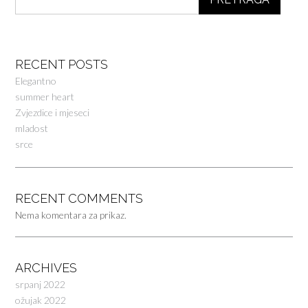
RECENT POSTS
Elegantno
summer heart
Zvjezdice i mjeseci
mladost
srce
RECENT COMMENTS
Nema komentara za prikaz.
ARCHIVES
srpanj 2022
ožujak 2022