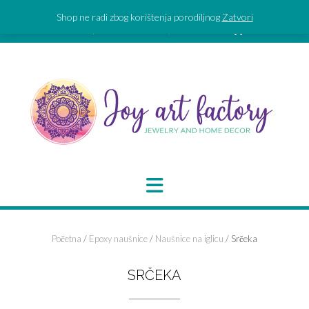
Skip
Shop ne radi zbog korištenja porodiljnog
Zatvori
to
SIGN IN | REGISTER
0 ITEMS - 0,00 €
CHECKOUT
content
Početna
/
Epoxy naušnice
/
Naušnice na iglicu
/ Srčeka
SRČEKA