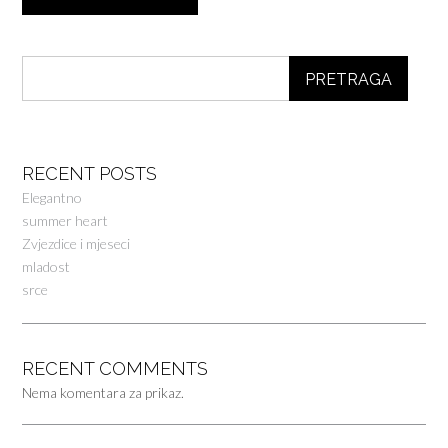
PRETRAGA
RECENT POSTS
Elegantno
summer heart
Zvjezdice i mjeseci
mladost
srce
RECENT COMMENTS
Nema komentara za prikaz.