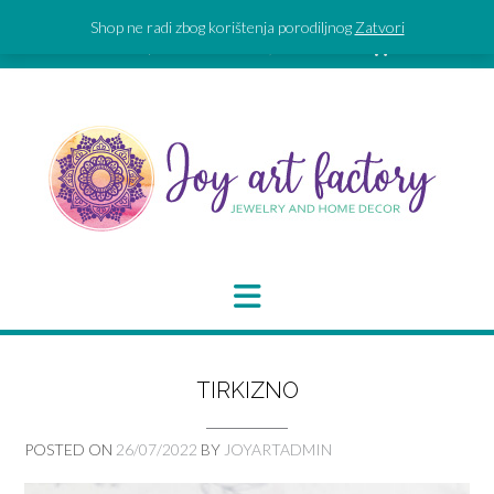
Skip
Shop ne radi zbog korištenja porodiljnog
Zatvori
to
SIGN IN | REGISTER
0 ITEMS - 0,00 €
CHECKOUT
content
TIRKIZNO
POSTED ON
26/07/2022
BY
JOYARTADMIN