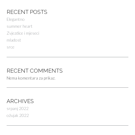
RECENT POSTS
Elegantno
summer heart
Zvjezdice i mjeseci
mladost
srce
RECENT COMMENTS
Nema komentara za prikaz.
ARCHIVES
srpanj 2022
ožujak 2022