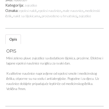
Kategorija:
zvjezdice
Oznaka:
,
,
,
epoksi nakit
epoksi naušnice
male nausnice
medicinski
,
,
,
čelik
nakit sa šljokicama
proizvedeno u hrvatskoj
zvjezdice
Opis
OPIS
Mini zeleno plave zvjezdice sa dodatkom šljokica, prozirne. Efektne i
lagane epoksi naušnice na iglicu za svaki dan.
Kvalitetne naušnice napravljene od epoksi smole i medicinskog
čelika, otporne su na vodu i antialergijske. Pogodne i za djecu. Uz
naušnice dobijete pripadajuće leptiriće od medicinskog čelika.
Veličina 9mm.