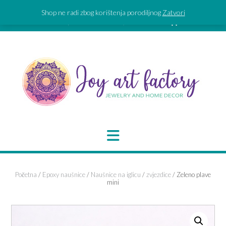
Skip
Shop ne radi zbog korištenja porodiljnog
Zatvori
to
SIGN IN | REGISTER
0 ITEMS - 0,00 €
CHECKOUT
content
Početna
/
Epoxy naušnice
/
Naušnice na iglicu
/
zvjezdice
/ Zeleno plave
mini